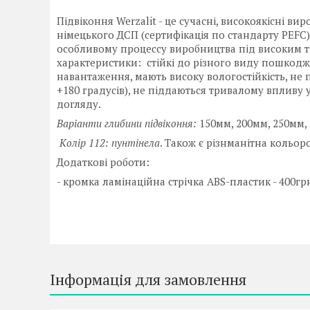
Підвіконня Werzalit - це сучасні, високоякісні в
німецького ДСП (сертифікація по стандарту PEFC)
особливому процессу виробництва під високим ти
характеристики: стійкі до різного виду пошкодж
навантаження, мають високу вологостійкість, не 
+180 градусів), не піддаються тривалому впливу
догляду.
Варіанти глибини підвіконня:
150мм, 200мм, 250мм, 
Колір 112: пунтінела
. Також є різнманітна кольор
Додаткові роботи:
- кромка ламінаційна стрічка ABS-пластик - 400гр
Інформація для замовлення