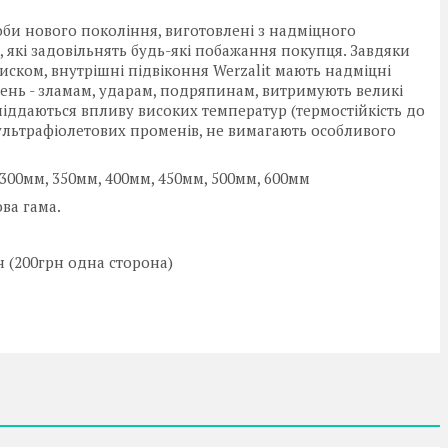
ироби нового покоління, виготовлені з надміцного
, які задовільнять будь-які побажання покупця. Завдяки
ском, внутрішні підвіконня Werzalit мають надміцні
ень - зламам, ударам, подряпинам, витримують великі
піддаються впливу високих температур (термостійкість до
 ультрафіолетових променів, не вимагають особливого
300мм, 350мм, 400мм, 450мм, 500мм, 600мм
ова гама.
н (200грн одна сторона)