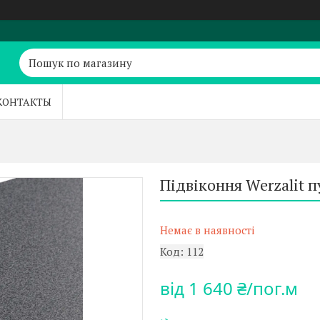
КОНТАКТЫ
Підвіконня Werzalit 
Немає в наявності
Код:
112
від
1 640 ₴/пог.м