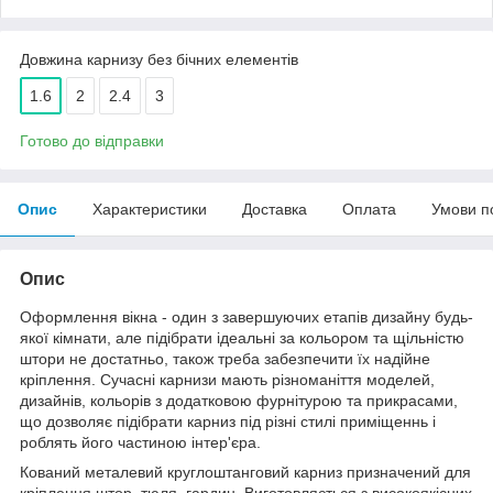
Довжина карнизу без бічних елементів
1.6
2
2.4
3
Готово до відправки
Опис
Характеристики
Доставка
Оплата
Умови п
Опис
Оформлення вікна - один з завершуючих етапів дизайну будь-
якої кімнати, але підібрати ідеальні за кольором та щільністю
штори не достатньо, також треба забезпечити їх надійне
кріплення. Сучасні карнизи мають різноманіття моделей,
дизайнів, кольорів з додатковою фурнітурою та прикрасами,
що дозволяє підібрати карниз під різні стилі приміщеннь і
роблять його частиною інтер'єра.
Кований металевий круглоштанговий карниз призначений для
кріплення штор, тюля, гардин. Виготовляється з високоякісних