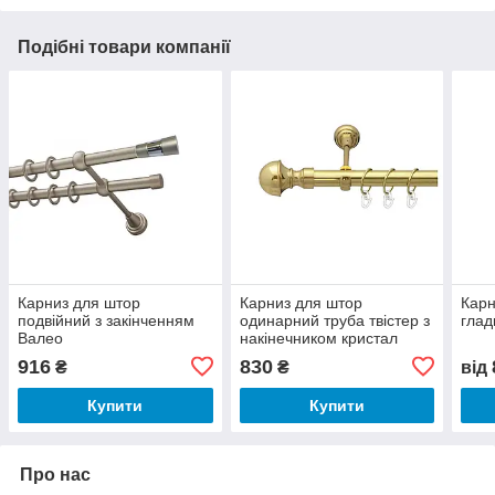
Подібні товари компанії
Карниз для штор
Карниз для штор
Карн
подвійний з закінченням
одинарний труба твістер з
глад
Валео
накінечником кристал
(25мм)
916
830
₴
₴
від
Купити
Купити
Про нас