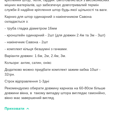
міцних матеріалів, що забезпечує довготривалий термін
служби й надійне кріплення штор будь-якої щільності та ваги.
Карниз для штор одинарний з накінечником Савона
складається з:
- труба гладка діаметром 16мм
- кронштейн одинарний - 2шт (для довжин 2.4м та 3м - 3шт)
- накінечник Савона - 2шт
- комплект кільця безшумні з гачками.
Варіанти довжин: 1.6м, 2м, 2.4м, 3м.
Кольори: антик, сатин, онікс
Додатково можно придбати комплект зажим-забка 10шт -
32грн.
Строк відправлення 1-3дні
Рекомендуємо обирати довжину карниза на 60-80см більше
довжини вікна, в такому випадку штора виглядає гамонійно,
вікно має завершений вигляд.
Приховати