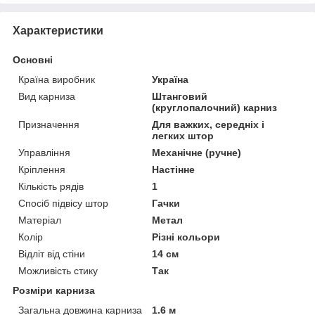
Характеристики
Основні
Країна виробник
Україна
Вид карниза
Штанговий
(круглопалочний) карниз
Призначення
Для важких, середніх і
легких штор
Управління
Механічне (ручне)
Кріплення
Настінне
Кількість рядів
1
Спосіб підвісу штор
Гачки
Матеріал
Метал
Колір
Різні кольори
Відліт від стіни
14 см
Можливість стику
Так
Розміри карниза
Загальна довжина карниза
1.6 м