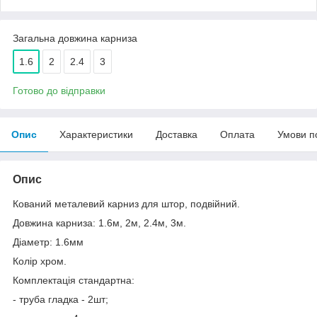
Загальна довжина карниза
1.6
2
2.4
3
Готово до відправки
Опис
Характеристики
Доставка
Оплата
Умови п
Опис
Кований металевий карниз для штор, подвійний.
Довжина карниза: 1.6м, 2м, 2.4м, 3м.
Діаметр: 1.6мм
Колір хром.
Комплектація стандартна:
- труба гладка - 2шт;