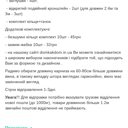
- заглушки - 4шт;
- відкритий подвійний кронштейн - 2шт (для довжин 2.4м та
3м - 3шт)
- комплект кільце+гачок.
Додаткові комплектуючі:
- безшумні кільця комплект 10шт - 45грн
- зажим-жабка 10шт - 32грн
- на нашому сайті domkakdom.in.ua Ви можете ознайомитися
з широким вибором наконечників і підібрати той, що підходить
Вам за формою та дизайном..
Радимо обирати довжину карниза на 60-80см більше довжини
вікна, в такому випадку штора виглядає гармонійно, вікно має
закінчений вигляд.
Строк відправлення 1-3дні.
Увага
!!! Для відправки потрібно вказувати грузове відділення
нової пошти (до 1000кг), товари довжиною більше 1.2м
звичайні поштові відділення не приймають.
Приховати