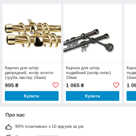
Карниз для штор
Карниз для штор
Карн
дворядний, колір золото
подвійний (колір онікс)
подв
(труба твістер 16мм)
19мм
16м
995
1 065
1 0
₴
₴
Купити
Купити
Про нас
90% позитивних з 10 відгуків за рік