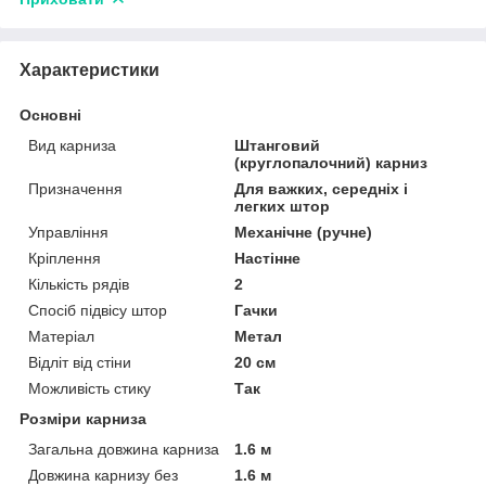
Характеристики
Основні
Вид карниза
Штанговий
(круглопалочний) карниз
Призначення
Для важких, середніх і
легких штор
Управління
Механічне (ручне)
Кріплення
Настінне
Кількість рядів
2
Спосіб підвісу штор
Гачки
Матеріал
Метал
Відліт від стіни
20 см
Можливість стику
Так
Розміри карниза
Загальна довжина карниза
1.6 м
Довжина карнизу без
1.6 м