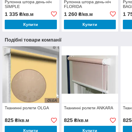
Рулонна штора день-ніч
Рулонна штора день-ніч
Руло
SIMPLE
FLORIDA
BAG
1 335
1 260
1 7
₴/кв.м
₴/кв.м
Купити
Купити
Подібні товари компанії
Тканинні ролети OLGA
Тканинні ролети ANKARA
Ткан
825
825
825
₴/кв.м
₴/кв.м
Купити
Купити