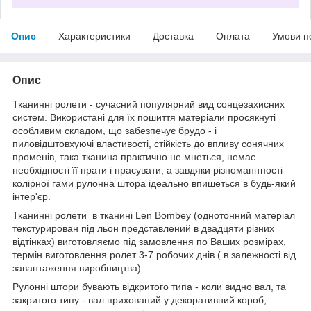
Опис
Характеристики
Доставка
Оплата
Умови п
Опис
Тканинні ролети - сучасний популярний вид сонцезахисних
систем. Використані для їх пошиття матеріали просякнуті
особливим складом, що забезпечує брудо - і
пиловідштовхуючі властивості, стійкість до впливу сонячних
променів, така тканина практично не мнеться, немає
необхідності її прати і прасувати, а завдяки різноманітності
колірної гами рулонна штора ідеально впишеться в будь-який
інтер'єр.
Тканинні ролети в тканині Len Bombey (однотонний матеріал
текстурирован під льон представлений в двадцяти різних
відтінках) виготовляємо під замовлення по Ваших розмірах,
термін виготовлення ролет 3-7 робочих днів ( в залежності від
завантаження виробництва).
Рулонні штори бувають відкритого типа - коли видно вал, та
закритого типу - вал прихований у декоративний короб,