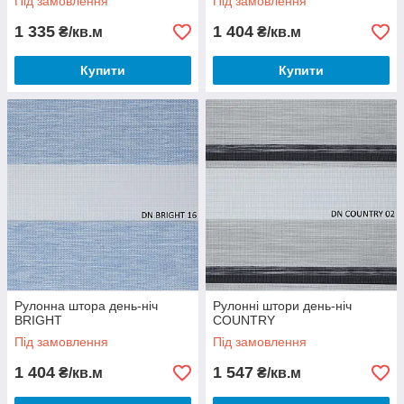
Під замовлення
Під замовлення
1 335
1 404
₴/кв.м
₴/кв.м
Купити
Купити
Рулонна штора день-ніч
Рулонні штори день-ніч
BRIGHT
COUNTRY
Під замовлення
Під замовлення
1 404
1 547
₴/кв.м
₴/кв.м