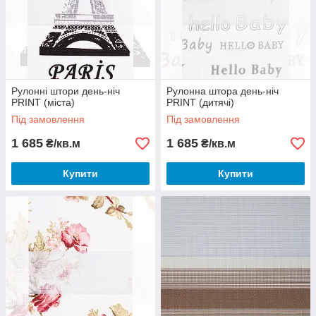
Рулонні штори день-ніч
Рулонна штора день-ніч
PRINT (міста)
PRINT (дитячі)
Під замовлення
Під замовлення
1 685
1 685
₴/кв.м
₴/кв.м
Купити
Купити