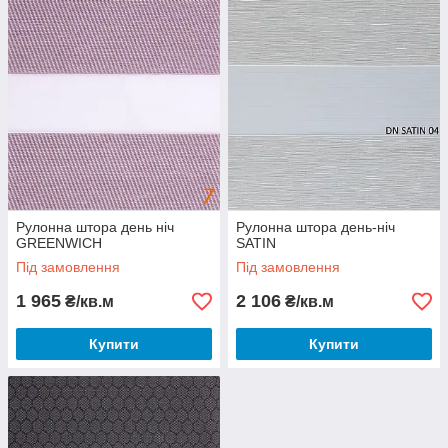
Рулонна штора день ніч
Рулонна штора день-ніч
GREENWICH
SATIN
Під замовлення
Під замовлення
1 965
2 106
₴/кв.м
₴/кв.м
Купити
Купити